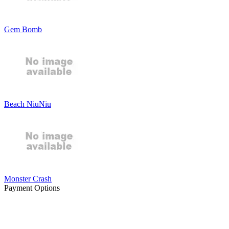
Gem Bomb
Beach NiuNiu
Monster Crash
Payment Options