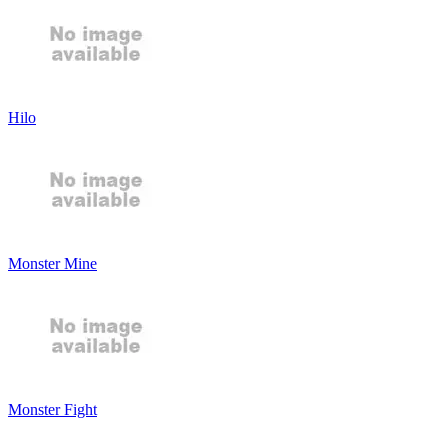
Hilo
Monster Mine
Monster Fight