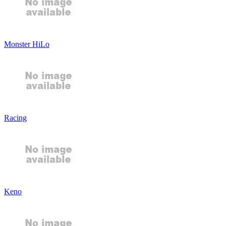
Monster HiLo
Racing
Keno