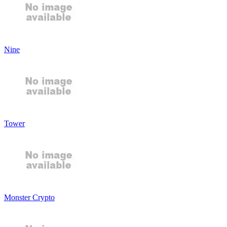
Nine
Tower
Monster Crypto