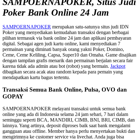
SAMPOERNAPOKER, Situs Judi
Poker Bank Online 24 Jam
SAMPOERNAPOKER
merupakan satu-satunya situs judi IDN
Poker yang menyediakan kemudahan transaksi dengan berbagai
pilihan termasuk via bank online 24 jam dan aplikasi pembayaran
digital. Sebagai agen judi kartu online, kami menyediakan 7
permainan yang diminati banyak orang yakni Poker, Domino,
Ceme, Ceme Keliling, Capsa, Super10 dan Omaha. Game disajikan
dengan tampilan grafis menarik dan permainan berjalan secara fair
karena tidak ada admin atau bot (robot) yang bermain.
Jackpot
dibagikan secara acak atau random kepada para pemain yang
mendapatkan kartu bagus tertentu.
Transaksi Semua Bank Online, Pulsa, OVO dan
GOPAY
SAMPOERNAPOKER melayani transaksi untuk semua bank
online yang ada di Indonesia selama 24 jam sehari, 7 hari dalam
seminggu seperti BCA, MANDIRI, CIMB, BNI, BRI, CIMB, dan
lainnya. Yang artinya, deposit diproses baik saat bank mengalami
gangguan atau offline. Member hanya perlu menyertakan bukti dan
mengirimnya ke customer service via livechat. Anda juga bisa