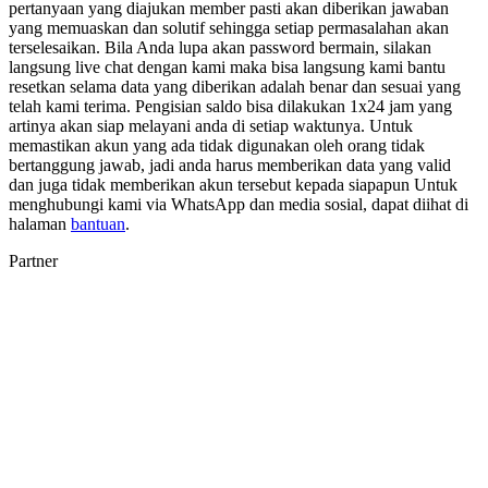
pertanyaan yang diajukan member pasti akan diberikan jawaban
yang memuaskan dan solutif sehingga setiap permasalahan akan
terselesaikan. Bila Anda lupa akan password bermain, silakan
langsung live chat dengan kami maka bisa langsung kami bantu
resetkan selama data yang diberikan adalah benar dan sesuai yang
telah kami terima. Pengisian saldo bisa dilakukan 1x24 jam yang
artinya akan siap melayani anda di setiap waktunya. Untuk
memastikan akun yang ada tidak digunakan oleh orang tidak
bertanggung jawab, jadi anda harus memberikan data yang valid
dan juga tidak memberikan akun tersebut kepada siapapun Untuk
menghubungi kami via WhatsApp dan media sosial, dapat diihat di
halaman
bantuan
.
Partner