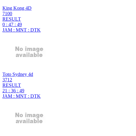
King Kong 4D
7100
RESULT
0
:
47
:
49
JAM : MNT : DTK
Toto Sydney 4d
3712
RESULT
21
:
36
:
49
JAM : MNT : DTK