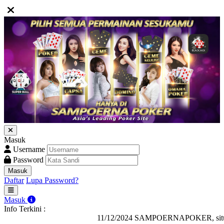
Masuk
Username
Password
Masuk
Daftar
Lupa Password?
Masuk
Info Terkini :
11/12/2024 SAMPOERNAPOKER, situs poker