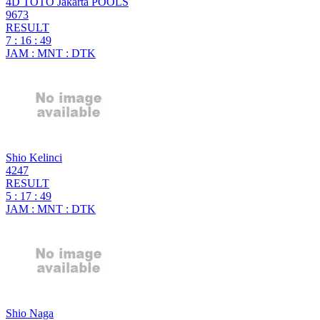
4D TOTO Jakarta POOLS
9673
RESULT
7
:
16
:
49
JAM : MNT : DTK
Shio Kelinci
4247
RESULT
5
:
17
:
49
JAM : MNT : DTK
Shio Naga