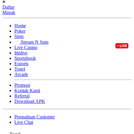
Daftar
Masuk
Home
Poker
Slots
Stream N Spin
Live Casino
Idnlive
Sportsbook
Esports
Togel
Arcade
Promosi
Kontak Kami
Referral
Download APK
Pengaduan Customer
Live Chat