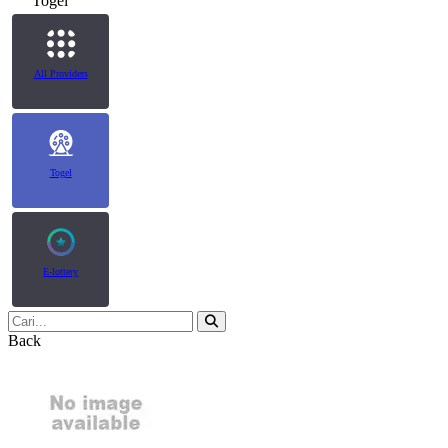
Togel
All Providers
Togel
E-lottery
Back