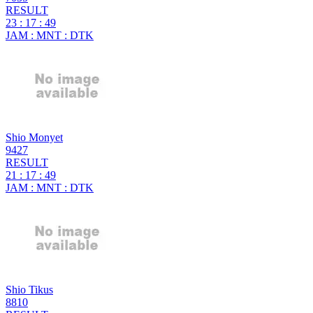
RESULT
23
:
17
:
49
JAM : MNT : DTK
Shio Monyet
9427
RESULT
21
:
17
:
49
JAM : MNT : DTK
Shio Tikus
8810